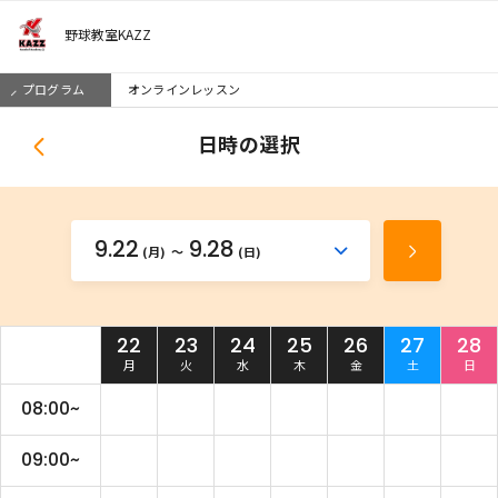
野球教室KAZZ
プログラム
オンラインレッスン
日時の選択
9.22
9.28
か
(月)
(日)
次
ら
の
週
22
23
24
25
26
27
28
を
月
火
水
木
金
土
日
見
る
08:00~
09:00~