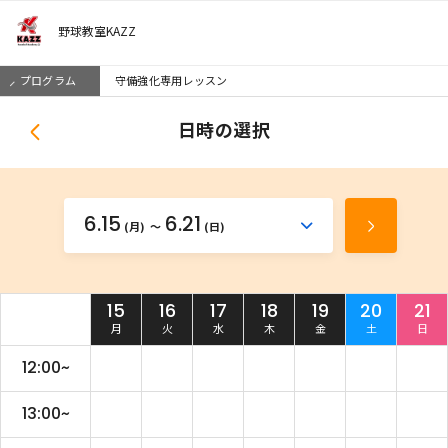
野球教室KAZZ
プログラム
守備強化専用レッスン
日時の選択
6.15
6.21
か
(月)
(日)
次
ら
の
週
15
16
17
18
19
20
21
を
月
火
水
木
金
土
日
見
る
12:00~
13:00~